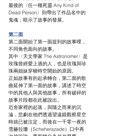
最後的〈任一種死靈 Any Kind of 
Dead Person〉則帶出了作品名中的
鬼魂，暗示了故事的發展。 
第二面
第二面開始了第一面提到的故事哩，
不同角色面向的故事。 
其中〈天文學家 The Astronomer〉是
玫瑰曾經愛上過的人，也是玫瑰與珍
珠兩姐妹穿梭時空開始的原因。 
正如故事有的起承轉合，第二面的歌
曲延伸了第一面的故事，講述了時空
中的其他人與其他故事，所有破碎的
故事片段都在此被說出。 
厄舍家裡的起落，與隨之而來的沉
淪，悲劇在他們透過望遠鏡觀察星空
時就已被注定，而後在一千零一夜的
雪赫拉珊（Scheherazade）口中再