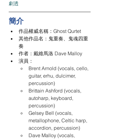
劇透
簡介
作品權威名稱：Ghost Qurtet 
其他作品名：鬼重奏、鬼魂四重
奏 
作者：戴維馬洛 Dave Malloy 
演員： 
Brent Arnold (vocals, cello, 
guitar, erhu, dulcimer, 
percussion) 
Brittain Ashford (vocals, 
autoharp, keyboard, 
percussion) 
Gelsey Bell (vocals, 
metallophone, Celtic harp, 
accordion, percussion) 
Dave Malloy (vocals, 