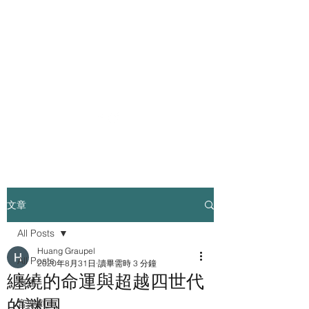
半吊子的霰之歌 HALF-
HEARTED SONG OF GRAUPEL
​個人網站
文章
All Posts
Huang Graupel
All Posts
2020年8月31日
讀畢需時 3 分鐘
纏繞的命運與超越四世代
自述
的謎團
音樂劇