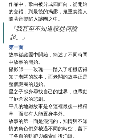
作品中，歌曲被分成四面向，從開始
的交錯；到最後的揭露，鬼重奏讓人
隨著音樂陷入謎團之中。 
『我甚至不知道該從何說
起。』
第一面
故事從謎團中開始，簡述了不同時間
中故事的開始。 
攝影師——玫瑰——踏入了相機店得
知了老闆的故事，而老闆的故事正是
整個謎團的起始。 
星之子起身尋找自己的世界，也帶動
了厄舍家的悲劇。 
平凡的地鐵故事是命運裡最後一根稻
草，而沒有人能置身事外。 
故事的第一面是混沌的，知情與不知
情的角色們穿梭過不同的時空，留下
了各自的軌跡與線索而後消逝。 