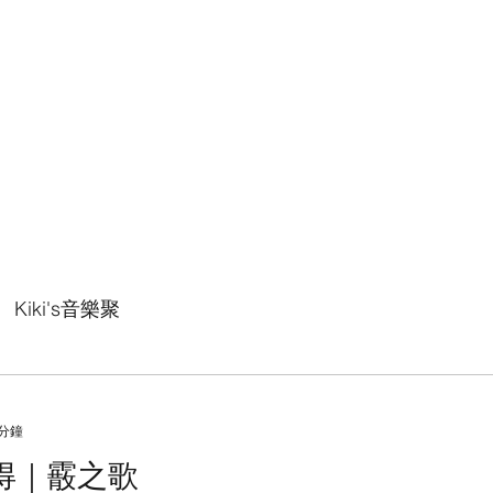
UPEL
Kiki's音樂聚
 分鐘
oom!心得｜霰之歌