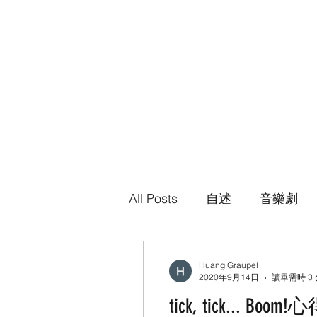
半吊子的霰之歌 HALF-HEARTED SONG OF GRA
​個人網站
All Posts
自述
音樂劇
Huang Graupel
2020年9月14日
讀畢需時 3
tick, tick... B